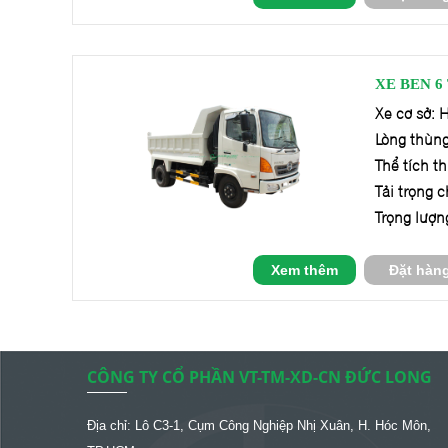
XE BEN 6
Xe cơ sở:
Lòng thùng
Thể tích t
Tải trọng c
Trọng lượn
Xem thêm
Đặt hàn
CÔNG TY CỔ PHẦN VT-TM-XD-CN ĐỨC LONG
Địa chỉ: Lô C3-1, Cụm Công Nghiệp Nhị Xuân, H. Hóc Môn,