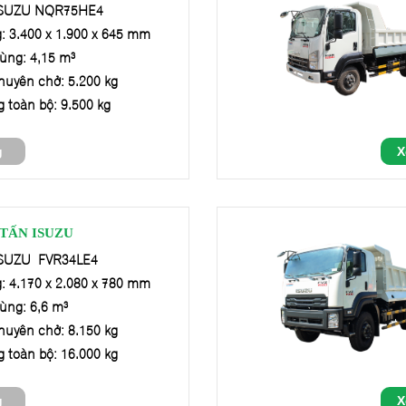
 ISUZU NQR75HE4
: 3.400 x 1.900 x 645 mm
hùng: 4,15 m³
chuyên chở: 5.200 kg
g toàn bộ: 9.500 kg
g
X
 TẤN ISUZU
 ISUZU FVR34LE4
: 4.170 x 2.080 x 780 mm
hùng: 6,6 m³
chuyên chở: 8.150 kg
g toàn bộ: 16.000 kg
g
X