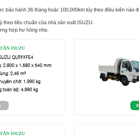
bảo hành 36 tháng hoặc 100.000km tùy theo điều kiện nào đế
ỳ theo tiêu chuẩn của nhà sản xuất ISUZU.
ường hợp hư hỏng nhẹ.
 TẤN ISUZU
 ISUZU QLR77FE4
: 2.800 x 1.580 x 540 mm
hùng: 2,46 m³
chuyên chở: 1.990 kg
g toàn bộ: 4.990 kg
g
X
 TẤN ISUZU