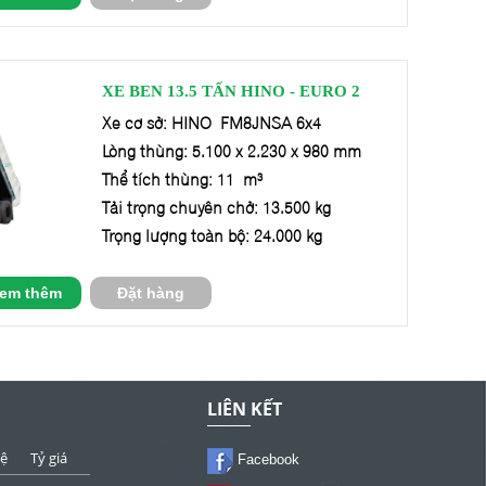
XE BEN 13.5 TẤN HINO - EURO 2
Xe cơ sở: HINO FM8JNSA 6x4
Lòng thùng: 5.100 x 2.230 x 980 mm
Thể tích thùng: 11 m³
Tải trọng chuyên chở: 13.500 kg
Trọng lượng toàn bộ: 24.000 kg
em thêm
Đặt hàng
LIÊN KẾT
tệ
Tỷ giá
Facebook