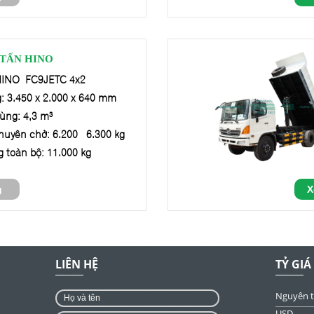
 TẤN HINO
 HINO FC9JETC 4x2
: 3.450 x 2.000 x 640 mm
hùng: 4,3 m³
huyên chở: 6.200 - 6.300 kg
g toàn bộ: 11.000 kg
g
X
LIÊN HỆ
TỶ GIÁ
Nguyên 
USD