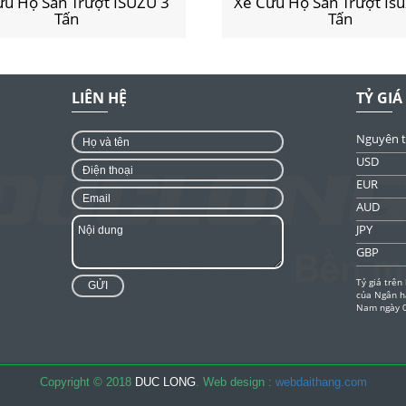
ứu Hộ Sàn Trượt ISUZU 3
Xe Cứu Hộ Sàn Trượt Isu
Tấn
Tấn
LIÊN HỆ
TỶ GIÁ
Nguyên 
USD
EUR
AUD
JPY
GBP
Tỷ giá trên 
GỬI
của Ngân h
Nam ngày 
Copyright © 2018
DUC LONG
. Web design :
webdaithang.com