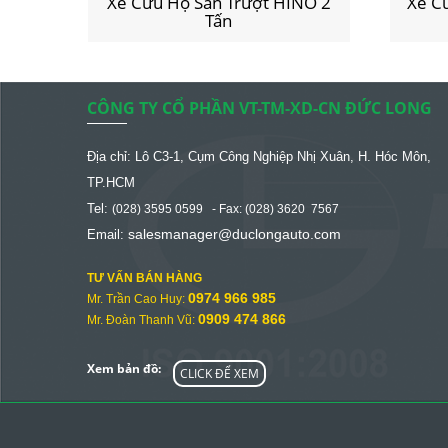
UNDAI
Xe Cứu Hộ Sàn Trượt HINO 2
Xe C
Tấn
CÔNG TY CỔ PHẦN VT-TM-XD-CN ĐỨC LONG
Địa chỉ: Lô C3-1, Cụm Công Nghiệp Nhị Xuân, H. Hóc Môn,
TP.HCM
Tel:
(028) 3595 0599 - Fax: (028) 3620 7567
salesmanager@
duclongauto.com
Email:
TƯ VẤN BÁN HÀNG
0974 966 985
Mr. Trần Cao Huy:
0909 474 866
Mr. Đoàn Thanh Vũ:
Xem bản đồ:
CLICK ĐỂ XEM