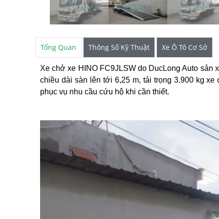
Tổng Quan
Thông Số Kỹ Thuật
Xe Ô Tô Cơ Sở
Xe chở xe HINO FC9JLSW do DucLong Auto sản xuất 
chiều dài sàn lên tới 6,25 m, tải trọng 3.900 kg x
phục vụ nhu cầu cứu hộ khi cần thiết.