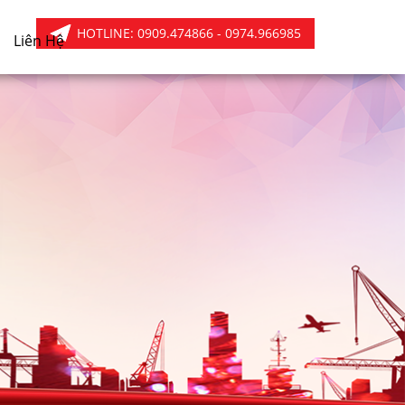
HOTLINE:
0909.474866 - 0974.966985
Liên Hệ