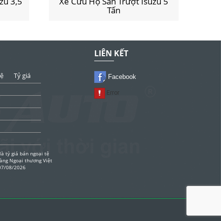
zu 3,5
Xe Cứu Hộ Sàn Trượt Isuzu 5
Xe
Tấn
LIÊN KẾT
tệ
Tỷ giá
Facebook
là tỷ giá bán ngoại tệ
àng Ngoại thương Việt
07/08/2026