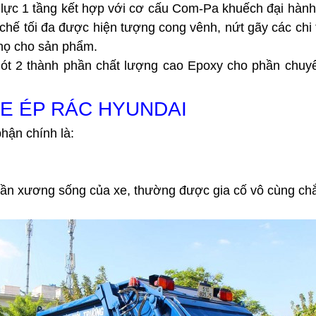
lực 1 tầng kết hợp với cơ cấu Com-Pa khuếch đại hành t
ế tối đa được hiện tượng cong vênh, nứt gãy các chi ti
thọ cho sản phẩm. 
lót 2 thành phần chất lượng cao Epoxy cho phần chuyê
XE ÉP RÁC HYUNDAI
hận chính là:
hần xương sống của xe, thường được gia cố vô cùng chắ