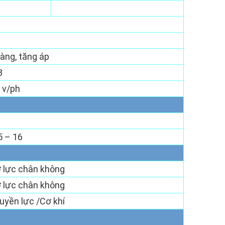
hàng, tăng áp
3
 v/ph
5 – 16
ợ lực chân không
ợ lực chân không
uyền lực /Cơ khí