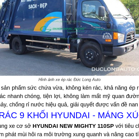
Hỉnh ảnh xe ép rác Đức Long Auto
 sản phẩm sức chứa vừa, không kén rác, khả năng ép rá
 rác nhanh chóng, tiện lợi, không làm mất mỹ quan đườ
ảy, chống rỉ nước hiệu quả, giải quyết được vấn đề nan 
P RÁC 9 KHỐI HYUNDAI - MÁNG X
ụng xe cơ sở
 HYUNDAI NEW MIGHTY 110SP
 với tiêu 
giảm phát mùi hôi ra môi trường xung quanh và nâng cao 