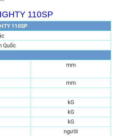
IGHTY 110SP
HTY 110SP
ác
n Quốc
mm
mm
kG
kG
kG
người