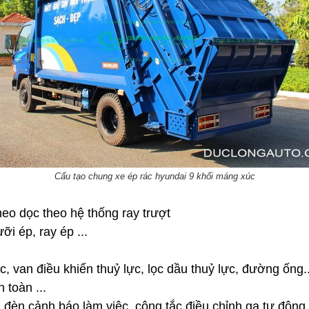
Cấu tạo chung xe ép rác hyundai 9 khối máng xúc
eo dọc theo hệ thống ray trượt
ỡi ép, ray ép ...
, van điều khiển thuỷ lực, lọc dầu thuỷ lực, đường ống..
 toàn ...
 đèn cảnh báo làm việc, công tắc điều chỉnh ga tự động .