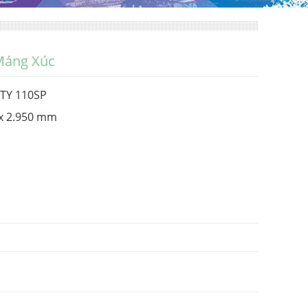
 Máng Xúc
HTY 110SP
 x 2.950 mm