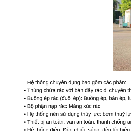
- Hệ thống chuyên dụng bao gồm các phần:
• 
Thùng chứa rác với bàn đẩy rác di chuyển th
• 
Buồng ép rác (đuôi ép): Buồng ép, bàn ép, lư
• 
Bộ phận nạp rác: Máng xúc rác
• 
Hệ thống nén sử dụng thủy lực: bơm thuỷ lực
• 
Thiết bị an toàn: van an toàn, thanh chống an
• 
Hệ thống điện: Đèn chiếu sáng, đèn tín hiệu,