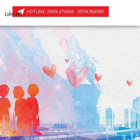
HOTLINE:
0909.474866 - 0974.966985
Liên Hệ