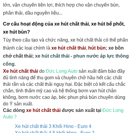
lớn, vận chuyển tiện lợi, thích hợp cho vận chuyển bùn,
phân thải, dầu nguyên liệu...
Cơ cấu hoạt động của xe hút chất thải, xe hút bể phốt,
xe hút bùn?
Tùy theo cấu tạo và chức năng, xe hút chất thải có thể phân
thành các loại chính là
xe hút chất thải
,
hút bùn
; xe bồn
chở chất thải;
xe hút chất thải - phun nước áp lực thông
cống.
Xe hút chất thải
do
Đức Long Auto
sản xuất đảm bảo đầy
đủ tính năng để thu gom và chuyên chở hầu hết các chất
thải rắn và các chất thải nguy hại. Đặc biệt có kết cấu chắc
chắn, tính thẩm mỹ cao và hệ thống bơm van hút chân
không, bơm nước cao áp, béc phun phá bùn chuyên dùng
do Ý sản xuất.
Các dòng
xe hút chất thải
được sản xuất tại
Đức Long
Auto ?
Xe hút chất thải 3 Khối Hino - Euro 4
Xe hút chất thải 4,5 khối Hino - Euro 2