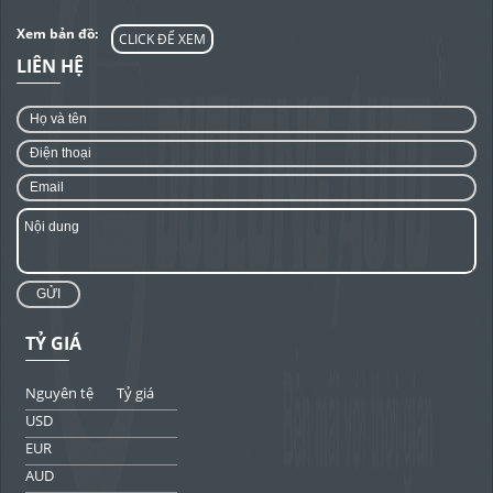
Xem bản đồ:
CLICK ĐỂ XEM
LIÊN HỆ
GỬI
TỶ GIÁ
Nguyên tệ
Tỷ giá
USD
EUR
AUD