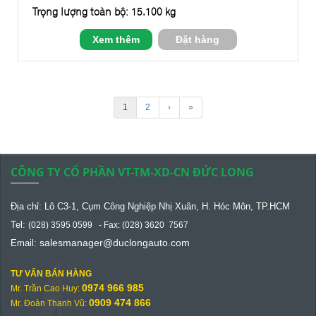
Trọng lượng toàn bộ: 15.100 kg
Xem thêm
Đặt hàng
1
2
›
»
CÔNG TY CỔ PHẦN VT-TM-XD-CN ĐỨC LONG
Địa chỉ: Lô C3-1, Cụm Công Nghiệp Nhị Xuân, H. Hóc Môn, TP.HCM
Tel:
(028) 3595 0599 - Fax: (028) 3620 7567
salesmanager@
duclongauto.com
Email:
TƯ VẤN BÁN HÀNG
0974 966 985
Mr. Trần Cao Huy:
0909 474 866
Mr. Đoàn Thanh Vũ: