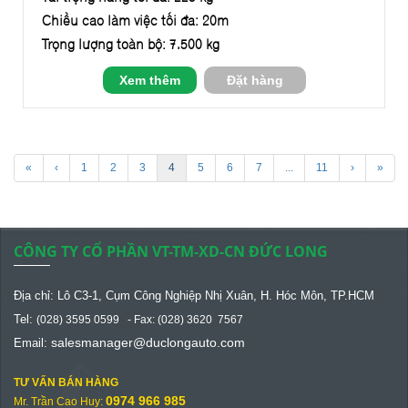
Chiều cao làm việc tối đa: 20m
Trọng lượng toàn bộ: 7.500 kg
Xem thêm
Đặt hàng
«
‹
1
2
3
4
5
6
7
...
11
›
»
CÔNG TY CỔ PHẦN VT-TM-XD-CN ĐỨC LONG
Địa chỉ: Lô C3-1, Cụm Công Nghiệp Nhị Xuân, H. Hóc Môn, TP.HCM
Tel:
(028) 3595 0599 - Fax: (028) 3620 7567
salesmanager@
duclongauto.com
Email:
TƯ VẤN BÁN HÀNG
0974 966 985
Mr. Trần Cao Huy: