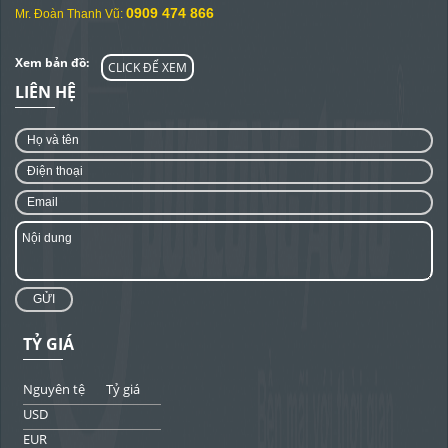
0909 474 866
Mr. Đoàn Thanh Vũ:
Xem bản đồ:
CLICK ĐỂ XEM
LIÊN HỆ
GỬI
TỶ GIÁ
Nguyên tệ
Tỷ giá
USD
EUR