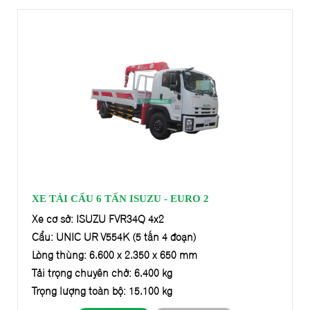
XE TẢI CẨU 6 TẤN ISUZU - EURO 2
Xe cơ sở: ISUZU FVR34Q 4x2
Cẩu: UNIC UR-V554K (5 tấn 4 đoạn)
Lòng thùng: 6.600 x 2.350 x 650 mm
Tải trọng chuyên chở: 6.400 kg
Trọng lượng toàn bộ: 15.100 kg