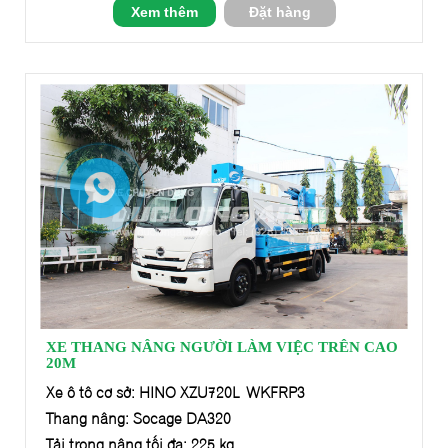
Xem thêm
Đặt hàng
XE THANG NÂNG NGƯỜI LÀM VIỆC TRÊN CAO
20M
Xe ô tô cơ sở: HINO XZU720L- WKFRP3
Thang nâng: Socage DA320
Tải trọng nâng tối đa: 225 kg